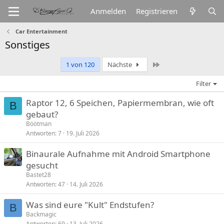
Anmelden
Registrieren
Car Entertainment
Sonstiges
Letzte
1 von 120
Nächste
Filter
Raptor 12, 6 Speichen, Papiermembran, wie oft
B
gebaut?
Böötman
Antworten
7
19. Juli 2026
Binaurale Aufnahme mit Android Smartphone
gesucht
Bastet28
Antworten
47
14. Juli 2026
Was sind eure "Kult" Endstufen?
B
Backmagic
Antworten
69
13. Juli 2026