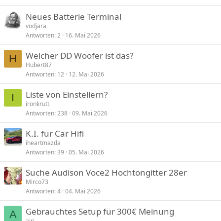
Neues Batterie Terminal
vodjara
Antworten
2
16. Mai 2026
Welcher DD Woofer ist das?
H
Hubert87
Antworten
12
12. Mai 2026
Liste von Einstellern?
I
ironkrutt
Antworten
238
09. Mai 2026
K.I. für Car Hifi
iheartmazda
Antworten
39
05. Mai 2026
Suche Audison Voce2 Hochtongitter 28er
Mirco73
Antworten
4
04. Mai 2026
Gebrauchtes Setup für 300€ Meinung
A
airi