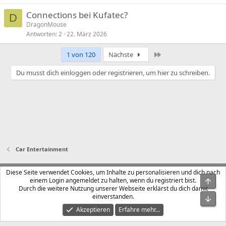
Connections bei Kufatec?
D
DragonMouse
Antworten
2
22. März 2026
Letzte
1 von 120
Nächste
Du musst dich einloggen oder registrieren, um hier zu schreiben.
Car Entertainment
Klangfuzzi Light
Deutsch (Du)
Diese Seite verwendet Cookies, um Inhalte zu personalisieren und dich nach
einem Login angemeldet zu halten, wenn du registriert bist.
Obe
Kontakt
Nutzungsbedingungen
Datenschutz
Durch die weitere Nutzung unserer Webseite erklärst du dich damit
Hilfe und Impressum
Start
R
einverstanden.
Unt
S
S
Akzeptieren
Erfahre mehr…
®
Community platform by XenForo
© 2010-2026 XenForo Ltd.