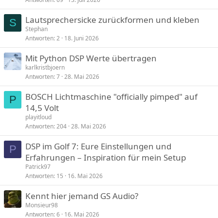
Lautsprechersicke zurückformen und kleben
S
Stephan
Antworten
2
18. Juni 2026
Mit Python DSP Werte übertragen
karlkristbjoern
Antworten
7
28. Mai 2026
BOSCH Lichtmaschine "officially pimped" auf
P
14,5 Volt
playitloud
Antworten
204
28. Mai 2026
DSP im Golf 7: Eure Einstellungen und
P
Erfahrungen – Inspiration für mein Setup
Patrick97
Antworten
15
16. Mai 2026
Kennt hier jemand GS Audio?
Monsieur98
Antworten
6
16. Mai 2026