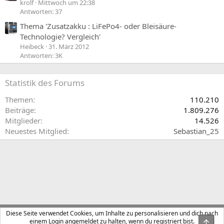
krolf
Mittwoch um 22:38
Antworten: 37
Thema 'Zusatzakku : LiFePo4- oder Bleisäure-
Technologie? Vergleich'
Heibeck
31. März 2012
Antworten: 3K
Statistik des Forums
Themen
110.210
Beiträge
1.809.276
Mitglieder
14.526
Neuestes Mitglied
Sebastian_25
Klangfuzzi Light
Deutsch (Du)
Diese Seite verwendet Cookies, um Inhalte zu personalisieren und dich nach
einem Login angemeldet zu halten, wenn du registriert bist.
Obe