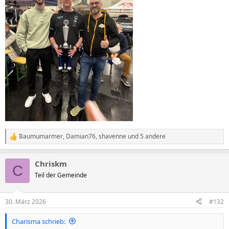
Baumumarmer
,
Damian76
,
shavenne
und 5 andere
R
e
a
Chriskm
k
C
t
Teil der Gemeinde
i
o
n
30. März 2026
#132
e
n
Charisma schrieb:
: