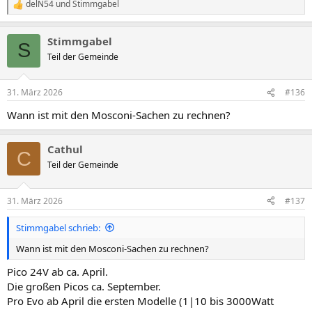
delN54
und
Stimmgabel
R
e
a
Stimmgabel
k
S
t
Teil der Gemeinde
i
o
n
31. März 2026
#136
e
n
Wann ist mit den Mosconi-Sachen zu rechnen?
:
Cathul
C
Teil der Gemeinde
31. März 2026
#137
Stimmgabel schrieb:
Wann ist mit den Mosconi-Sachen zu rechnen?
Pico 24V ab ca. April.
Die großen Picos ca. September.
Pro Evo ab April die ersten Modelle (1|10 bis 3000Watt