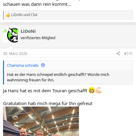
schauen was dann rein kommt…
LiDoNi
und
Cb4
R
e
a
LiDoNi
k
t
verifiziertes Mitglied
i
o
n
30. März 2026
#131
e
n
Charisma schrieb:
:
Hat es der Hans schnepel endlich geschafft? Würde mich
wahnsinnig freuen für ihn.
Ja Hans hat es mit dem Touran geschafft
Gratulation hab mich mega für Ihn gefreut