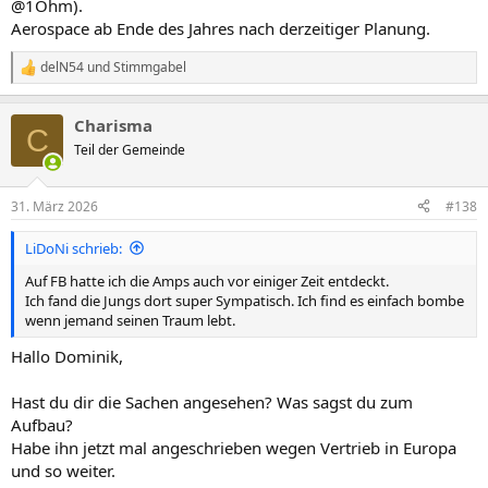
@1Ohm).
Aerospace ab Ende des Jahres nach derzeitiger Planung.
delN54
und
Stimmgabel
R
e
a
Charisma
k
C
t
Teil der Gemeinde
i
o
n
31. März 2026
#138
e
n
LiDoNi schrieb:
:
Auf FB hatte ich die Amps auch vor einiger Zeit entdeckt.
Ich fand die Jungs dort super Sympatisch. Ich find es einfach bombe
wenn jemand seinen Traum lebt.
Hallo Dominik,
Hast du dir die Sachen angesehen? Was sagst du zum
Aufbau?
Habe ihn jetzt mal angeschrieben wegen Vertrieb in Europa
und so weiter.