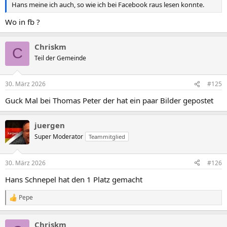
Hans meine ich auch, so wie ich bei Facebook raus lesen konnte.
Wo in fb ?
Chriskm
C
Teil der Gemeinde
30. März 2026
#125
Guck Mal bei Thomas Peter der hat ein paar Bilder gepostet
juergen
Super Moderator
Teammitglied
30. März 2026
#126
Hans Schnepel hat den 1 Platz gemacht
Pepe
R
e
a
Chriskm
k