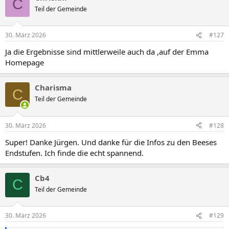
C
t
Teil der Gemeinde
i
o
n
30. März 2026
#127
e
n
Ja die Ergebnisse sind mittlerweile auch da ,auf der Emma
:
Homepage
Charisma
C
Teil der Gemeinde
30. März 2026
#128
Super! Danke Jürgen. Und danke für die Infos zu den Beeses
Endstufen. Ich finde die echt spannend.
Cb4
C
Teil der Gemeinde
30. März 2026
#129