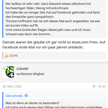
Der Aufbau ist sehr nett. Ganz klassisch etwas oldschool mit
hochwertigen Teilen. Wenig Schnickschnack.
Ich habe die vor einiger Zeit mal auf Facebook gefunden und fand
den Entwickler ganz sympathisch.
Thomas hoffmann hat sie sich dieses Mal auch angesehen. Da war
ein kurzes Video auf fb.
Und meine Endstufen fliegen dieses Jahr raus und ich muss
schauen was dann rein kommt…
Damals waren die glaube ich gar nicht so teuer,vom Preis. Auf
Facebook erste Mal vor ein paar Jahren entdeckt.
LiDoNi
R
e
a
LiDoNi
k
t
verifiziertes Mitglied
i
o
n
30. März 2026
#133
e
n
Cb4 schrieb:
:
Was ist denn an denen so besonders?
Ich hatte mich wegen dem 560sec mit dem Eigentümer unterhalten