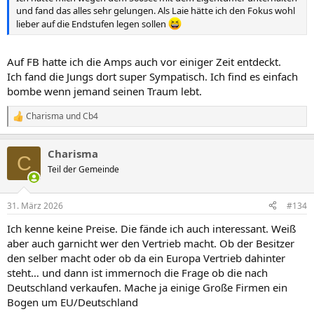
und fand das alles sehr gelungen. Als Laie hätte ich den Fokus wohl
lieber auf die Endstufen legen sollen
Auf FB hatte ich die Amps auch vor einiger Zeit entdeckt.
Ich fand die Jungs dort super Sympatisch. Ich find es einfach
bombe wenn jemand seinen Traum lebt.
Charisma
und
Cb4
R
e
a
Charisma
k
C
t
Teil der Gemeinde
i
o
n
31. März 2026
#134
e
n
Ich kenne keine Preise. Die fände ich auch interessant. Weiß
:
aber auch garnicht wer den Vertrieb macht. Ob der Besitzer
den selber macht oder ob da ein Europa Vertrieb dahinter
steht… und dann ist immernoch die Frage ob die nach
Deutschland verkaufen. Mache ja einige Große Firmen ein
Bogen um EU/Deutschland