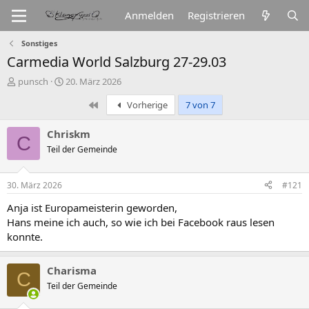
Anmelden
Registrieren
Sonstiges
Carmedia World Salzburg 27-29.03
E
E
punsch
20. März 2026
r
r
Erste
Vorherige
7 von 7
s
s
t
t
e
e
Chriskm
C
l
l
Teil der Gemeinde
l
l
e
t
r
a
30. März 2026
#121
m
Anja ist Europameisterin geworden,
Hans meine ich auch, so wie ich bei Facebook raus lesen
konnte.
Charisma
C
Teil der Gemeinde