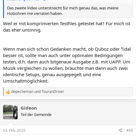
Das zweite Video unterstreicht für mich genau das, was meine
Holzohren mir verraten haben.
Weil er mit komprimierten Testfiles getestet hat? Für mich ist
das eher unsinnig.
Wenn man sich schon Gedanken macht, ob Quboz oder Tidal
besser ist, sollte man auch unter optimalen Bedingungen
testen, d.h. dann auch bitgenaue Ausgabe z.B. mit UAPP. Um
Musik vergleichen zu wollen, bräuchte man dann auch zwei
identische Setups, genau ausgepegelt und eine
Umschaltmöglichkeit.
depecheman
und
TouranDriver
R
e
a
Gideon
k
t
Teil der Gemeinde
i
o
n
03. Feb. 2025
#65
e