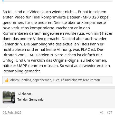
So toll sind die Videos auch wieder nicht... Er hat in seinem
ersten Video für Tidal komprimierte Dateien (MP3 320 kbps)
genommen, für die anderen Dienste aber unkomprimierte
bzw. verlustlos komprimierte. Nachdem er in den
Kommentaren darauf hingewiesen wurde (u.a. von mir) hat er
dann das andere Video gemacht. Da sind aber auch wieder
Fehler drin. Die Samplingrate des aktuellen Titels kann er
nicht ablesen und er hat keine Ahnung, was FLAC ist. Die
Bitraten von FLAC-Dateien zu vergleichen ist einfach nur
Unfug. Und um wirklich das Original-Signal zu bekommen,
hätte er UAPP nehmen müssen. So wird auch wieder erst ein
Resampling gemacht.
JohnnyTightlips
,
depecheman
,
LucaHifi
und eine weitere Person
R
e
a
Gideon
k
t
Teil der Gemeinde
i
o
n
06. Feb. 2025
#77
e