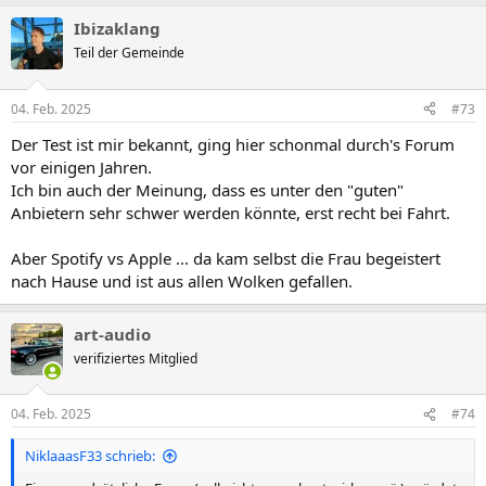
a
Ibizaklang
k
t
Teil der Gemeinde
i
o
n
04. Feb. 2025
#73
e
n
Der Test ist mir bekannt, ging hier schonmal durch's Forum
:
vor einigen Jahren.
Ich bin auch der Meinung, dass es unter den "guten"
Anbietern sehr schwer werden könnte, erst recht bei Fahrt.
Aber Spotify vs Apple ... da kam selbst die Frau begeistert
nach Hause und ist aus allen Wolken gefallen.
art-audio
verifiziertes Mitglied
04. Feb. 2025
#74
NiklaaasF33 schrieb: