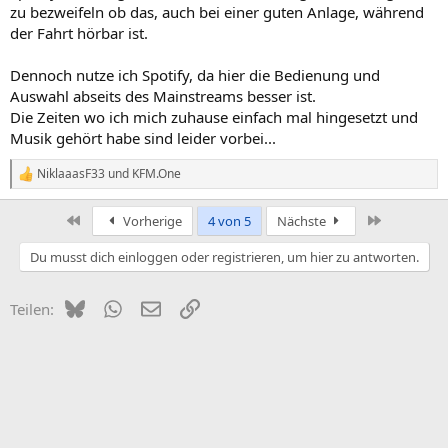
zu bezweifeln ob das, auch bei einer guten Anlage, während
der Fahrt hörbar ist.
Dennoch nutze ich Spotify, da hier die Bedienung und
Auswahl abseits des Mainstreams besser ist.
Die Zeiten wo ich mich zuhause einfach mal hingesetzt und
Musik gehört habe sind leider vorbei...
NiklaaasF33
und
KFM.One
R
e
a
Erste
Letzte
Vorherige
4 von 5
Nächste
k
t
Du musst dich einloggen oder registrieren, um hier zu antworten.
i
o
n
Bluesky
WhatsApp
E-Mail
Link
Teilen:
e
n
: