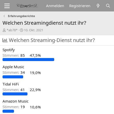
Anmelden
Registrieren
Erfahrungsberichte
Welchen Streamingdienst nutzt ihr?
E
E
*ab78*
10. Okt. 2021
r
r
s
Welchen Streaming-Dienst nutzt ihr?
s
t
t
e
e
Spotify
l
l
Stimmen:
85
47,5%
l
l
e
t
r
a
Apple Music
m
Stimmen:
34
19,0%
Tidal HiFi
Stimmen:
41
22,9%
Amazon Music
Stimmen:
19
10,6%