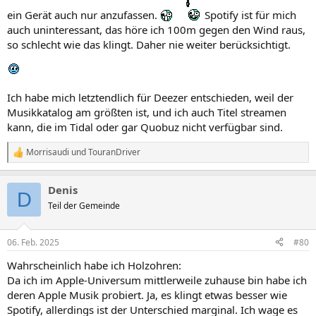
ein Gerät auch nur anzufassen.
Spotify ist für mich
auch uninteressant, das höre ich 100m gegen den Wind raus,
so schlecht wie das klingt. Daher nie weiter berücksichtigt.
Ich habe mich letztendlich für Deezer entschieden, weil der
Musikkatalog am größten ist, und ich auch Titel streamen
kann, die im Tidal oder gar Quobuz nicht verfügbar sind.
Morrisaudi
und
TouranDriver
R
e
a
Denis
k
D
t
Teil der Gemeinde
i
o
n
06. Feb. 2025
#80
e
n
Wahrscheinlich habe ich Holzohren:
:
Da ich im Apple-Universum mittlerweile zuhause bin habe ich
deren Apple Musik probiert. Ja, es klingt etwas besser wie
Spotify, allerdings ist der Unterschied marginal. Ich wage es