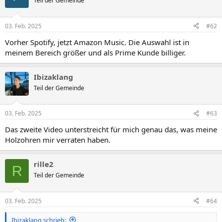
Teil der Gemeinde
i
o
n
03. Feb. 2025
#62
e
n
Vorher Spotify, jetzt Amazon Music. Die Auswahl ist in
:
meinem Bereich größer und als Prime Kunde billiger.
Ibizaklang
Teil der Gemeinde
03. Feb. 2025
#63
Das zweite Video unterstreicht für mich genau das, was meine
Holzohren mir verraten haben.
rille2
R
Teil der Gemeinde
03. Feb. 2025
#64
Ibizaklang schrieb: