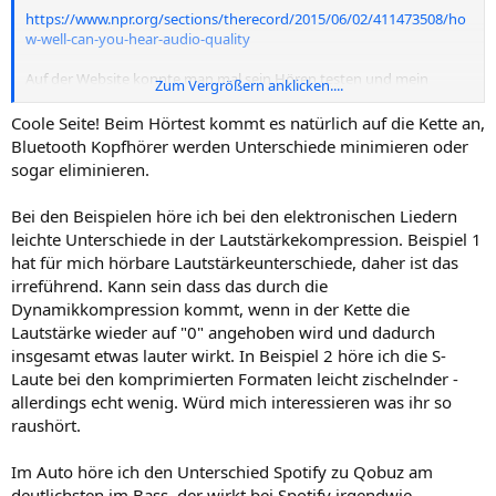
https://www.npr.org/sections/therecord/2015/06/02/411473508/ho
w-well-can-you-hear-audio-quality
Auf der Website konnte man mal sein Hören testen und mein
Zum Vergrößern anklicken....
Ergebnis fiel ernüchternd aus
Coole Seite! Beim Hörtest kommt es natürlich auf die Kette an,
Bluetooth Kopfhörer werden Unterschiede minimieren oder
sogar eliminieren.
Bei den Beispielen höre ich bei den elektronischen Liedern
leichte Unterschiede in der Lautstärkekompression. Beispiel 1
hat für mich hörbare Lautstärkeunterschiede, daher ist das
irreführend. Kann sein dass das durch die
Dynamikkompression kommt, wenn in der Kette die
Lautstärke wieder auf "0" angehoben wird und dadurch
insgesamt etwas lauter wirkt. In Beispiel 2 höre ich die S-
Laute bei den komprimierten Formaten leicht zischelnder -
allerdings echt wenig. Würd mich interessieren was ihr so
raushört.
Im Auto höre ich den Unterschied Spotify zu Qobuz am
deutlichsten im Bass, der wirkt bei Spotify irgendwie